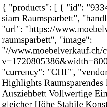
{ "products": [ { "id": "9334312173915", "title": "roviva siam Raumsparbett", "handle": "roviva-siam-raumsparbett", "url": "https://www.moebelverkauf.ch/products/roviva-siam-raumsparbett", "image": "//www.moebelverkauf.ch/cdn/shop/files/siam_S.jpg?v=1720805386&width=800", "price": "1,394.00", "currency": "CHF", "vendor": "roviva", "description": " Highlights Raumsparendes Design mit integriertem Ausziehbett Vollwertige Einzelbetten oder Doppelbett auf gleicher Höhe Stabile Konstruktion aus teilmassiver Buche Inklusive eingebauter Einlegerahmen mit Kopfhochlagerung Maximale Matratzenhöhe für das untere Bett: 20 cm Einzigartige Eigenschaften Flexibilität: Das Siam Raumparbett lässt sich im Handumdrehen in zwei vollwertige Einzelbetten oder ein Doppelbett verwandeln, ideal für kleine Räume oder Gästezimmer. Praktisches Ausziehbett: Das zweite Bett lässt sich mühelos auf Rollen hervorziehen und ist ebenso stabil und komfortabel wie das Hauptbett. Hochwertige Verarbeitung: Der Bettrahmen besteht aus langlebigem, teilmassivem Buchenholz, das für Stabilität und Langlebigkeit sorgt. Vorteile Raumsparendes Design: Durch das praktische Ausziehbett bietet das Siam Raumparbett eine flexible Lösung für kleine Räume und ist ideal für Familien oder Gästezimmer. Komfort: Beide Betten bieten denselben Komfort und sind mit eingebauten Einlegerahmen ausgestattet, die für ergonomische Unterstützung sorgen. Pflegeleicht: Das hochwertige Holz und die stabile Bauweise sorgen dafür, dass das Bett pflegeleicht und langlebig ist. Materialien Das Siam Raumparbett besteht aus teilmassiver Buche und ist in drei Farbvarianten erhältlich: Buche Natur, Kiefer Natur und Weiss. Die integrierten Einlegerahmen sind mit einer Kopfhochlagerung ausgestattet. Fazit Das Siam Raumparbett ist die ideale Lösung für alle, die auf flexible Raumnutzung und Komfort Wert legen. Mit seinem praktischen Ausziehbett bietet es eine platzsparende Option für kleine Räume oder Gästezimmer, ohne dabei Kompromisse beim Schlafkomfort einzugehen. ", "sku": "3831-801-90x200" }, { "id": "9347486384475", "title": "BICO Piatto Lattenrost Modell 0", "handle": "bico-piatto-einlegerahmen-modell-0", "url": "https://www.moebelverkauf.ch/products/bico-piatto-einlegerahmen-modell-0", "image": "//www.moebelverkauf.ch/cdn/shop/files/bico-piatto-einlegerahmen-modell-0_3.jpg?v=1721575864&width=800", "price": "357.00", "currency": "CHF", "vendor": "BICO", "description": " Bico Piatto 0 Einlegerahmen Highlights Extrem flacher Einlegerahmen ohne Verstelloptionen Verstärkter und mehrfach verleimter Rahmen Siebenfach verleimte Buchenholz-Federleisten mit weicher Schulterzone Totalhöhe: 3,5 cm seitlich, 4 cm mittig Einzigartige Eigenschaften Platzsparendes Design: Extrem flacher Rahmen für eine diskrete Integration in verschiedene Bettrahmen. Optimale Unterstützung: Siebenfach verleimte Buchenholz-Federleisten bieten eine stabile und ergonomische Unterstützung. Ergonomische Schulterzone: Weiche Schulterzone zur Druckentlastung und für verbesserten Schlafkomfort. Vorteile Langlebigkeit: Robuste Konstruktion mit hochwertigem Buchenholz gewährleistet eine lange Lebensdauer. Vielseitigkeit: Kompatibel mit verschiedenen Bettgestellen, auch in schmalen Einlegetiefen. Komfort und Ergonomie: Bietet eine stabile Unterstützung für eine gesunde Schlafposition. Materialien Der Bico Piatto 0 Einlegerahmen besteht aus einem mehrfach verleimten Rahmen und siebenfach verleimten Buchenholz-Federleisten, die für Stabilität und Komfort sorgen. Die weiche Schulterzone gewährleistet eine ergonomische Anpassung an den Körper. Fazit Der Bico Piatto 0 Einlegerahmen ist eine platzsparende und ergonomische Lösung für alle, die eine hochwertige und langlebige Schlafunterstützung suchen. Mit seinem extrem flachen Design und den stabilen Materialien bietet er hervorragenden Komfort und eine lange Lebensdauer. ", "sku": "H2070-90x200" }, { "id": "9349134614875", "title": "BICO Primo Couch Modell A", "handle": "bico-primo-couch-modell-a", "url": "https://www.moebelverkauf.ch/products/bico-primo-couch-modell-a", "image": "//www.moebelverkauf.ch/cdn/shop/files/bico-primo-couch-modell-a_1597eb5c-d225-4775-b42f-7cd6a9aef004.jpg?v=1758797954&width=800", "pri